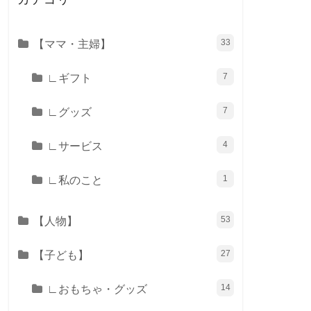
【ママ・主婦】
33
∟ギフト
7
∟グッズ
7
∟サービス
4
∟私のこと
1
【人物】
53
【子ども】
27
∟おもちゃ・グッズ
14