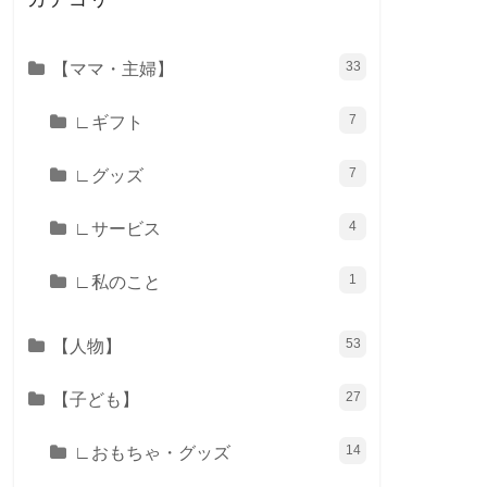
【ママ・主婦】
33
∟ギフト
7
∟グッズ
7
∟サービス
4
∟私のこと
1
【人物】
53
【子ども】
27
∟おもちゃ・グッズ
14