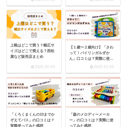
上靴はどこで買う？幅広サ
【１歳〜２歳向け】「さわ
イズはどこで買える？西松
って！バイリンガルずか
屋など販売店まとめ
ん」口コミは？実際に使っ
た感想
2025.05.03
2025.02.03
「くろくまくんの10までか
「森のメロディーメーカ
ぞえてバス」の口コミは？
ー」の口コミは？実際に使
実際使ってみた感想
ってみた感想