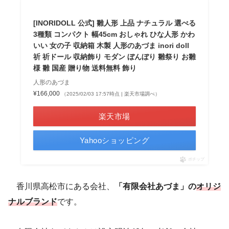
[INORIDOLL 公式] 雛人形 上品 ナチュラル 選べる
3種類 コンパクト 幅45cm おしゃれ ひな人形 かわ
いい 女の子 収納箱 木製 人形のあづま inori doll
祈 祈ドール 収納飾り モダン ぼんぼり 雛祭り お雛
様 雛 国産 贈り物 送料無料 飾り
人形のあづま
¥166,000
（2025/02/03 17:57時点 | 楽天市場調べ）
楽天市場
Yahooショッピング
ポチップ
香川県高松市にある会社、
「有限会社あづま」の
オリジ
ナルブランド
です。