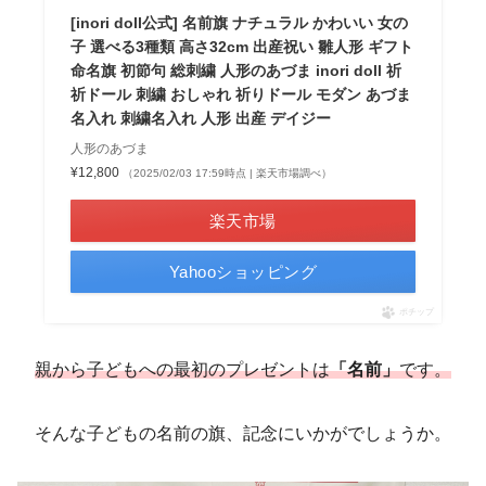
[inori doll公式] 名前旗 ナチュラル かわいい 女の
子 選べる3種類 高さ32cm 出産祝い 雛人形 ギフト
命名旗 初節句 総刺繍 人形のあづま inori doll 祈
祈ドール 刺繍 おしゃれ 祈りドール モダン あづま
名入れ 刺繍名入れ 人形 出産 デイジー
人形のあづま
¥12,800
（2025/02/03 17:59時点 | 楽天市場調べ）
楽天市場
Yahooショッピング
ポチップ
親から子どもへの最初のプレゼントは
「名前」
です。
そんな子どもの名前の旗、記念にいかがでしょうか。