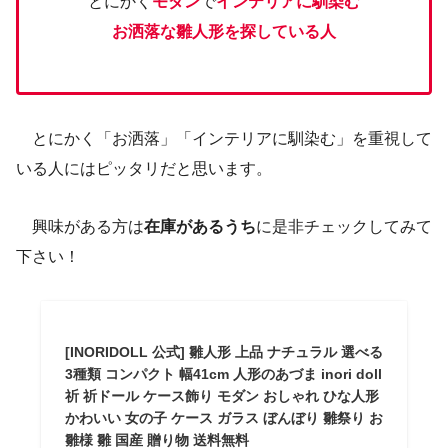
とにかく
モダン
で
インテリアに馴染む
お洒落な雛人形を探している人
とにかく「お洒落」「インテリアに馴染む」を重視して
いる人にはピッタリだと思います。
興味がある方は
在庫があるうち
に是非チェックしてみて
下さい！
[INORIDOLL 公式] 雛人形 上品 ナチュラル 選べる
3種類 コンパクト 幅41cm 人形のあづま inori doll
祈 祈ドール ケース飾り モダン おしゃれ ひな人形
かわいい 女の子 ケース ガラス ぼんぼり 雛祭り お
雛様 雛 国産 贈り物 送料無料