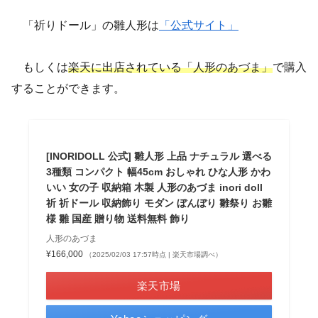
「祈りドール」の雛人形は
「公式サイト」
もしくは
楽天に出店されている「人形のあづま」
で購入
することができます。
[INORIDOLL 公式] 雛人形 上品 ナチュラル 選べる
3種類 コンパクト 幅45cm おしゃれ ひな人形 かわ
いい 女の子 収納箱 木製 人形のあづま inori doll
祈 祈ドール 収納飾り モダン ぼんぼり 雛祭り お雛
様 雛 国産 贈り物 送料無料 飾り
人形のあづま
¥166,000
（2025/02/03 17:57時点 | 楽天市場調べ）
楽天市場