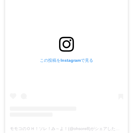
この投稿をInstagramで見る
モモコのＯＨ！ソレ！み～よ！(@ohsore8)がシェアした投稿