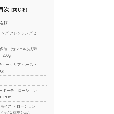
目次
洗顔
ャリング クレンジングセ
浸保湿 泡ジェル洗顔料
200g
ューティークリア ペースト
0g
ーボーテ ローション
170ml
フトモイスト ローション
 ba(医薬部外品）