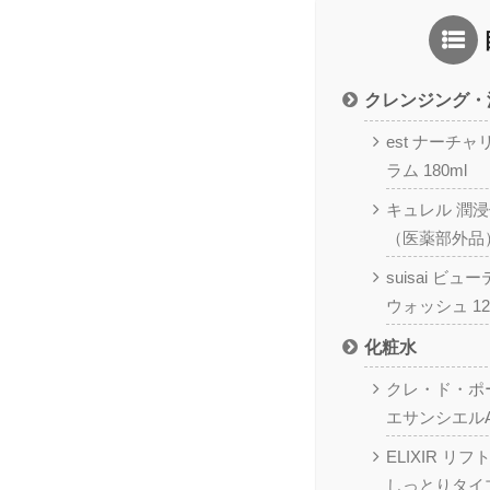
クレンジング・
est ナーチ
ラム 180ml
キュレル 潤
（医薬部外品）
suisai ビ
ウォッシュ 12
化粧水
クレ・ド・ポ
エサンシエルA 
ELIXIR リ
しっとりタイプ