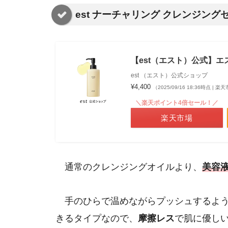
est ナーチャリング クレンジングセラ
【est（エスト）公式】エ
est （エスト）公式ショップ
¥4,400
（2025/09/16 18:36時点 | 
＼楽天ポイント4倍セール！／
楽天市場
通常のクレンジングオイルより、
美容
手のひらで温めながらプッシュするよう
きるタイプなので、
摩擦レス
で肌に優し