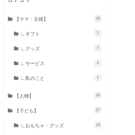
【ママ・主婦】
33
∟ギフト
7
∟グッズ
7
∟サービス
4
∟私のこと
1
【人物】
53
【子ども】
27
∟おもちゃ・グッズ
14